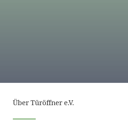
MITARBEITER
EHRENAMTLER
BEIRAT
Über Türöffner e.V.